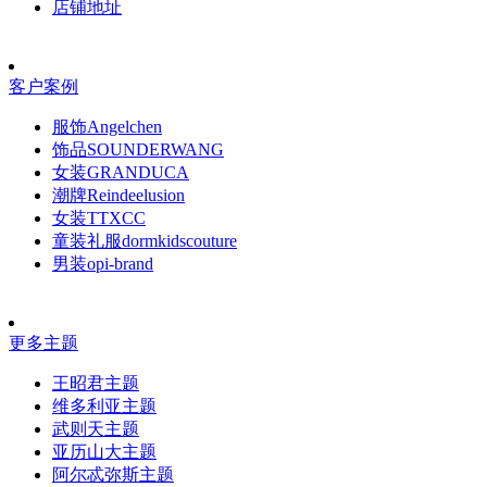
店铺地址
客户案例
服饰Angelchen
饰品SOUNDERWANG
女装GRANDUCA
潮牌Reindeelusion
女装TTXCC
童装礼服dormkidscouture
男装opi-brand
更多主题
王昭君主题
维多利亚主题
武则天主题
亚历山大主题
阿尔忒弥斯主题